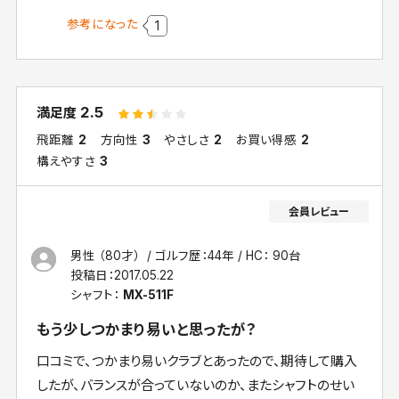
参考になった
1
2.5
満足度
飛距離
2
方向性
3
やさしさ
2
お買い得感
2
構えやすさ
3
男性 （80才）
ゴルフ歴：44年
HC： 90台
投稿日：
2017.05.22
シャフト：
MX-511F
もう少しつかまり易いと思ったが？
口コミで、つかまり易いクラブとあったので、期待して購入
したが、バランスが合っていないのか、またシャフトのせい