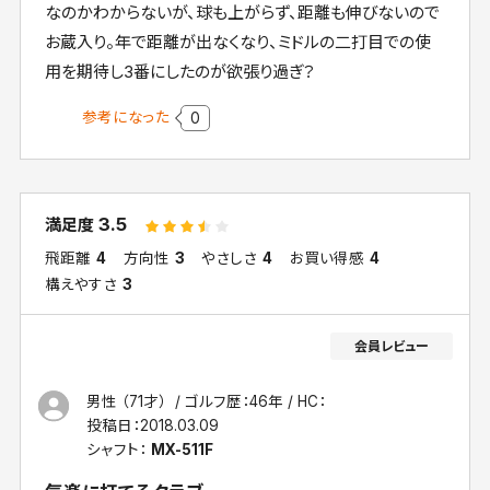
なのかわからないが、球も上がらず、距離も伸びないので
お蔵入り。年で距離が出なくなり、ミドルの二打目での使
用を期待し3番にしたのが欲張り過ぎ？
参考になった
0
3.5
満足度
飛距離
4
方向性
3
やさしさ
4
お買い得感
4
構えやすさ
3
男性 （71才）
ゴルフ歴：46年
HC：
投稿日：
2018.03.09
シャフト：
MX-511F