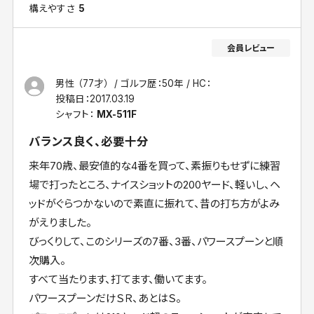
構えやすさ
5
男性 （77才）
ゴルフ歴：50年
HC：
投稿日：
2017.03.19
シャフト：
MX-511F
バランス良く、必要十分
来年70歳、最安値的な4番を買って、素振りもせずに練習
場で打ったところ、ナイスショットの200ヤード、軽いし、ヘ
ッドがぐらつかないので素直に振れて、昔の打ち方がよみ
がえりました。
びっくりして、このシリーズの7番、3番、パワースプーンと順
次購入。
すべて当たります、打てます、働いてます。
パワースプーンだけＳＲ、あとはＳ。