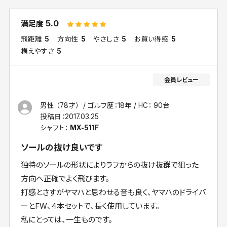
5.0
満足度
飛距離
5
方向性
5
やさしさ
5
お買い得感
5
構えやすさ
5
男性 （78才）
ゴルフ歴：18年
HC： 90台
投稿日：
2017.03.25
シャフト：
MX-511F
ソールの抜け良いです
独特のソールの形状によりラフからの抜け抜群で狙った
方向へ正確でよく飛びます。
打感とさすがヤマハと思わせる音も良く、ヤマハのドライバ
ーとFW、４本セットで、長く使用しています。
私にとっては、一生ものです。