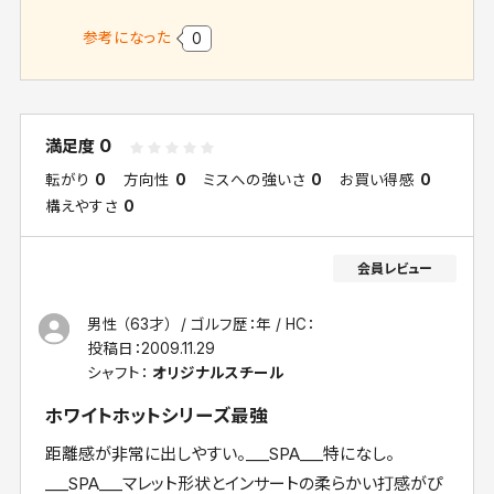
参考になった
0
0
満足度
転がり
0
方向性
0
ミスへの強いさ
0
お買い得感
0
構えやすさ
0
男性 （63才）
ゴルフ歴：年
HC：
投稿日：
2009.11.29
シャフト：
オリジナルスチール
ホワイトホットシリーズ最強
距離感が非常に出しやすい。___SPA___特になし。
___SPA___マレット形状とインサートの柔らかい打感がぴ