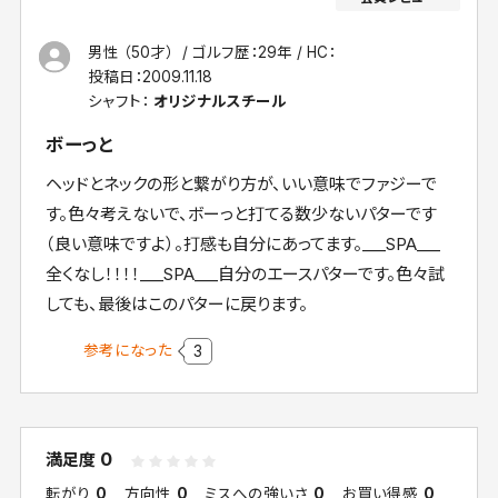
男性 （50才）
ゴルフ歴：29年
HC：
投稿日：
2009.11.18
シャフト：
オリジナルスチール
ボーっと
ヘッドとネックの形と繋がり方が、いい意味でファジーで
す。色々考えないで、ボーっと打てる数少ないパターです
（良い意味ですよ）。打感も自分にあってます。___SPA___
全くなし！！！！___SPA___自分のエースパターです。色々試
しても、最後はこのパターに戻ります。
参考になった
3
0
満足度
転がり
0
方向性
0
ミスへの強いさ
0
お買い得感
0