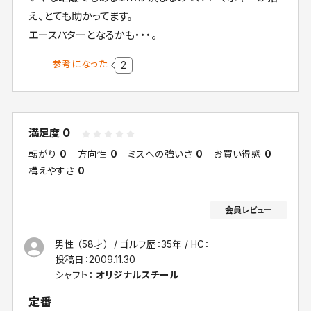
え、とても助かってます。
エースパターとなるかも・・・。
参考になった
2
0
満足度
転がり
0
方向性
0
ミスへの強いさ
0
お買い得感
0
構えやすさ
0
男性 （58才）
ゴルフ歴：35年
HC：
投稿日：
2009.11.30
シャフト：
オリジナルスチール
定番