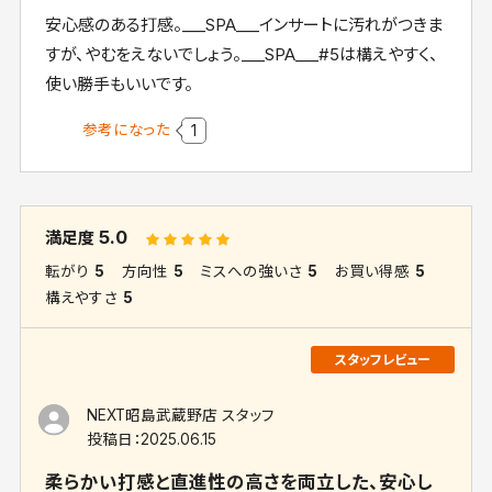
安心感のある打感。___SPA___インサートに汚れがつきま
すが、やむをえないでしょう。___SPA___#5は構えやすく、
使い勝手もいいです。
参考になった
1
5.0
満足度
転がり
5
方向性
5
ミスへの強いさ
5
お買い得感
5
構えやすさ
5
NEXT昭島武蔵野店 スタッフ
投稿日：
2025.06.15
柔らかい打感と直進性の高さを両立した、安心し