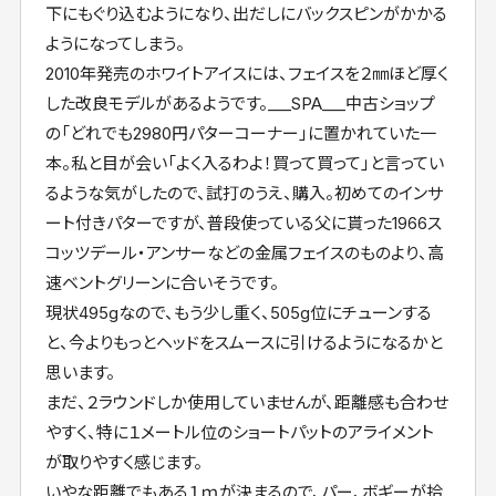
下にもぐり込むようになり、出だしにバックスピンがかかる
ようになってしまう。
2010年発売のホワイトアイスには、フェイスを２㎜ほど厚く
した改良モデルがあるようです。___SPA___中古ショップ
の「どれでも2980円パターコーナー」に置かれていた一
本。私と目が会い「よく入るわよ！買って買って」と言ってい
るような気がしたので、試打のうえ、購入。初めてのインサ
ート付きパターですが、普段使っている父に貰った1966ス
コッツデール・アンサーなどの金属フェイスのものより、高
速ベントグリーンに合いそうです。
現状495gなので、もう少し重く、505g位にチューンする
と、今よりもっとヘッドをスムースに引けるようになるかと
思います。
まだ、２ラウンドしか使用していませんが、距離感も合わせ
やすく、特に１メートル位のショートパットのアライメント
が取りやすく感じます。
いやな距離でもある１ｍが決まるので、パー、ボギーが拾