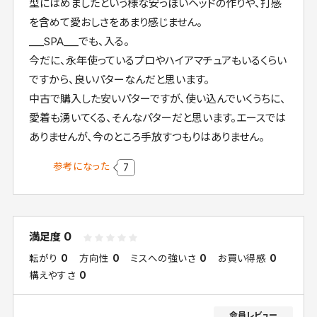
型にはめましたという様な安っぽいヘッドの作りや、打感
を含めて愛おしさをあまり感じません。
___SPA___でも、入る。
今だに、永年使っているプロやハイアマチュアもいるくらい
ですから、良いパターなんだと思います。
中古で購入した安いパターですが、使い込んでいくうちに、
愛着も湧いてくる、そんなパターだと思います。エースでは
ありませんが、今のところ手放すつもりはありません。
参考になった
7
0
満足度
転がり
0
方向性
0
ミスへの強いさ
0
お買い得感
0
構えやすさ
0