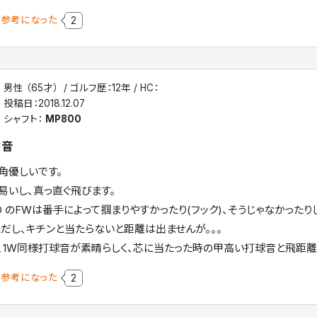
参考になった
2
男性 （65才）
ゴルフ歴：12年
HC：
投稿日：
2018.12.07
シャフト：
MP800
球音
角優しいです。
易いし、真っ直ぐ飛びます。
IO のFWは番手によって掴まりやすかったり(フック)、そうじゃなかったり
ただし、キチンと当たらないと距離は出ませんが。。。
、1W同様打球音が素晴らしく、芯に当たった時の甲高い打球音と飛距離
参考になった
2