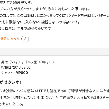
ボチボチ練習中です。
、3wの方が良くヒットしますが、徐々に均したいと思います。
ゴルフ師匠の口癖は、とにかく真っすぐに150ヤードを飛ばし、パター
ともに飛ばない、入らない、練習しないの3無いです。
、10年は、ゴルフ頑張りたいです。
参考になった
3
男性 （69才）
ゴルフ歴：40年
HC：
投稿日：
2016.08.02
シャフト：
MP800
がゼクシオ！
シオ独特のハジキ感は４ＵＴでも健在であの打球感が好きな人にはたま
打球がよく伸びる。ひっけも出にくい。今年還暦を迎える私でも１９０ヤー
ろえたいところ。