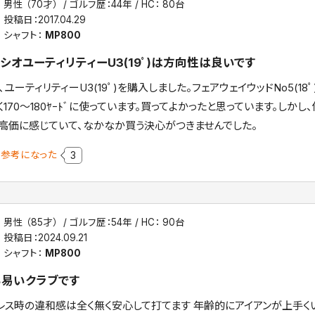
男性 （70才）
ゴルフ歴：44年
HC： 80台
投稿日：
2017.04.29
シャフト：
MP800
シオユーティリティーU3(19ﾟ)は方向性は良いです
、ユーティリティーU3(19ﾟ)を購入しました。フェアウェイウッドNo5(
く170～180ﾔｰﾄﾞに使っています。買ってよかったと思っています。しか
高価に感じていて、なかなか買う決心がつきませんでした。
参考になった
3
男性 （85才）
ゴルフ歴：54年
HC： 90台
投稿日：
2024.09.21
シャフト：
MP800
易いクラブです
レス時の違和感は全く無く安心して打てます 年齢的にアイアンが上手く