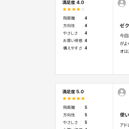
4.0
満足度
飛距離
4
ゼク
方向性
4
やさしさ
4
今回
お買い得感
4
がよ
構えやすさ
4
オは
5.0
満足度
飛距離
5
使い
方向性
5
やさしさ
5
アド