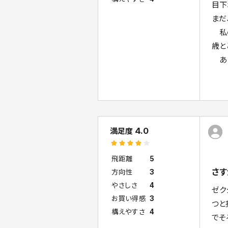
目下
まだ
私の
歳と
あと
4.0
満足度
飛距離
5
さす
方向性
3
やさしさ
4
ゼク
お買い得感
3
つと
構えやすさ
4
でそ