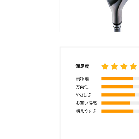
満足度
飛距離
方向性
やさしさ
お買い得感
構えやすさ