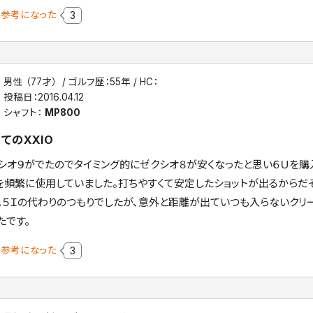
参考になった
3
男性 （77才）
ゴルフ歴：55年
HC：
投稿日：
2016.04.12
シャフト：
MP800
てのXXIO
シオ９がでたのでタイミング的にゼクシオ８が安くなったと思い６Ｕを購
を頻繁に使用していました。打ちやすくて安定したショットが出るからだ
。５Ｉの代わりのつもりでしたが、意外と距離が出ていつも入らないクリ
たです。
参考になった
3