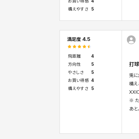
お買い得感
4
構えやすさ
5
4.5
満足度
飛距離
4
打
方向性
5
やさしさ
5
兎に
お買い得感
4
構え
構えやすさ
5
XX
※ 
あと