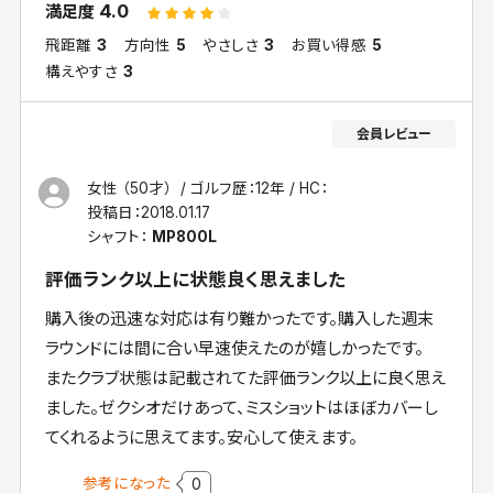
4.0
満足度
飛距離
3
方向性
5
やさしさ
3
お買い得感
5
構えやすさ
3
女性 （50才）
ゴルフ歴：12年
HC：
投稿日：
2018.01.17
シャフト：
MP800L
評価ランク以上に状態良く思えました
購入後の迅速な対応は有り難かったです。購入した週末
ラウンドには間に合い早速使えたのが嬉しかったです。
またクラブ状態は記載されてた評価ランク以上に良く思え
ました。ゼクシオだけあって、ミスショットはほぼカバーし
てくれるように思えてます。安心して使えます。
参考になった
0