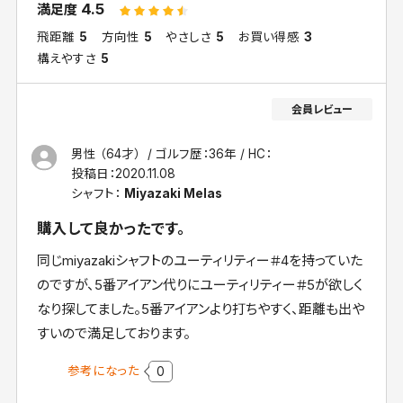
4.5
満足度
飛距離
5
方向性
5
やさしさ
5
お買い得感
3
構えやすさ
5
男性 （64才）
ゴルフ歴：36年
HC：
投稿日：
2020.11.08
シャフト：
Miyazaki Melas
購入して良かったです。
同じmiyazakiシャフトのユーティリティー＃4を持っていた
のですが、5番アイアン代りにユーティリティー＃5が欲しく
なり探してました。5番アイアンより打ちやすく、距離も出や
すいので満足しております。
参考になった
0