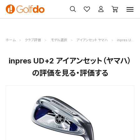
ゴルフ
ゴルフ用品
買取
クーポン
クラブ
ウェア
無料査定
一覧
ホーム
クラブ評価
モデル選択
アイアンセット ヤマハ
inpres UD+2評価詳細
inpres UD+2 アイアンセット（ヤマハ）
の評価を見る・評価する