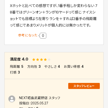
Xホットと比べての感想ですが、1番手程しか変わらない 7
8番ではグリーンオン＋ランが10ヤードって感じ ナイスシ
ョットでも目標より左寄り ランを＋すれば2番手の飛距離
って感じであまりメリットが個人的には無かったです。
参考になった
0
4.0
満足度
飛距離
5
方向性
3
やさしさ
4
お買い得感
4
打感
3
NEXT昭島武蔵野店 スタッフ
投稿日：
2025.05.27