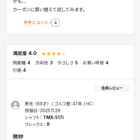
かも、、
カーボンに買い替えて試してみます。
参考になった
4
4.0
満足度
飛距離
4
方向性
3
やさしさ
5
お買い得感
4
打感
4
男性 （69才）
ゴルフ歴：47年
HC：
投稿日：
2025.11.29
シャフト：
TMX-517i
フレックス：
R
微妙