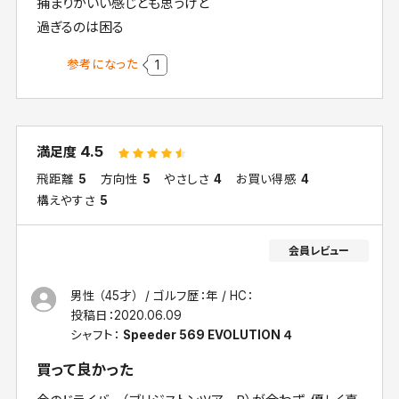
捕まりがいい感じとも思うけど
過ぎるのは困る
参考になった
1
4.5
満足度
飛距離
5
方向性
5
やさしさ
4
お買い得感
4
構えやすさ
5
男性 （45才）
ゴルフ歴：年
HC：
投稿日：
2020.06.09
シャフト：
Speeder 569 EVOLUTION ４
買って良かった