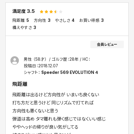
3.5
満足度
飛距離
5
方向性
3
やさしさ
4
お買い得感
3
構えやすさ
3
男性 （58才）
ゴルフ歴：28年
HC：
投稿日：
2018.12.07
シャフト：
Speeder 569 EVOLUTION ４
飛距離
飛距離は出るけど方向性が いまいち良くない
打ち方だと思うけど 同じリズムで打てれば
方向性も悪くないと思う
弾道は高め タマ離れも弾く感じではなくいい感じ
ややヘッドの帰りが良い気がしてる