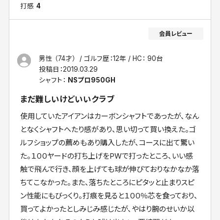
打感
4
男性 （74才）
ゴルフ歴：12年
HC： 90台
投稿日：
2019.03.29
シャフト：
NSプロ950GH
まだ難しいけどいいクラブ
使用していたアイアンはカーボンシャフトであったが、なん
となくシャフトへたり感があり、思い切って買い換えた。ゴ
ルフショップの薦めもあり購入したが、コースに出て驚い
た。１００ヤードの打ち上げをPWで打ったところ、いい感
触で飛んで行き、顔を上げても球が伸びておりなかなか落
ちてこなかった。また、落ちたところにピタッと止まりスピ
ン性能にもびっくり。打痕を見ると１００％芯を食っており、
買ってよかったとしみじみ感じたが、やはり腕のせいか以