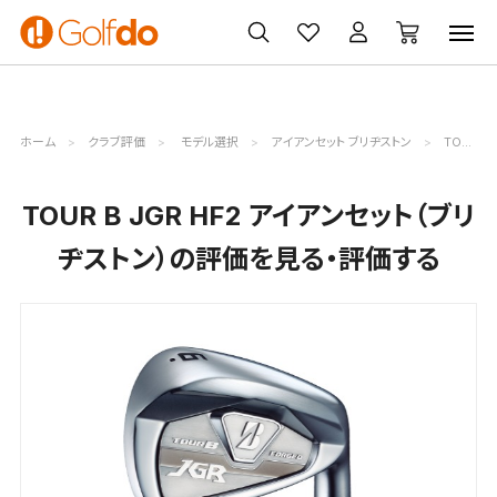
ゴルフ
ゴルフ用品
買取
クーポン
クラブ
ウェア
無料査定
一覧
ホーム
クラブ評価
モデル選択
アイアンセット ブリヂストン
TOUR B JGR HF2評価詳細
TOUR B JGR HF2 アイアンセット（ブリ
ヂストン）の評価を見る・評価する