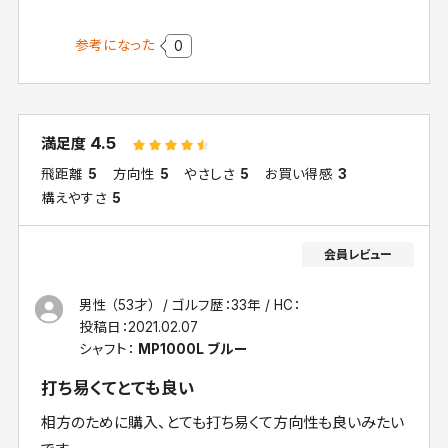
参考になった
0
4.5
満足度
飛距離
5
方向性
5
やさしさ
5
お買い得感
3
構えやすさ
5
男性 （53才）
ゴルフ歴：33年
HC：
投稿日：
2021.02.07
シャフト：
MP1000L ブルー
打ち易くてとても良い
相方のために購入、とても打ち易くて方向性も良いみたい