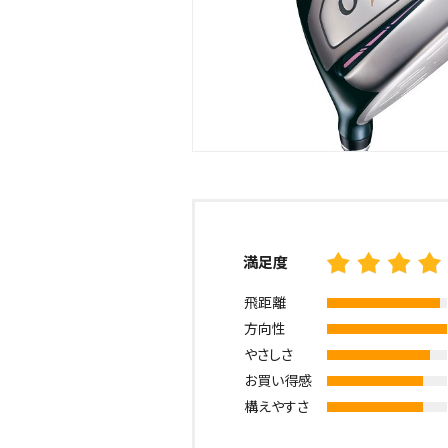
満足度
飛距離
方向性
やさしさ
お買い得感
構えやすさ