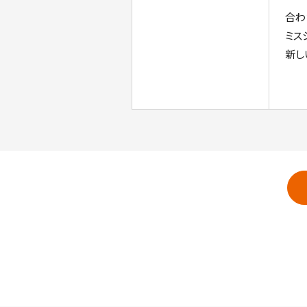
合わ
ミス
新し