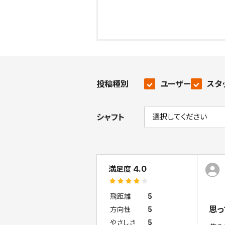
投稿種別
ユーザー
スタ
シャフト
4.0
満足度
飛距離
5
思っ
方向性
5
やさしさ
5