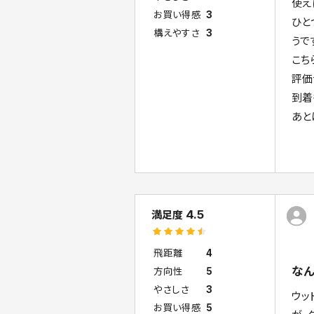
使え
お買い得感
3
ひと
構えやすさ
3
うで
こち
評価
到着
あと
4.5
満足度
飛距離
4
なん
方向性
5
やさしさ
3
ウッ
お買い得感
5