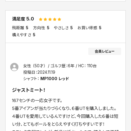
5.0
満足度
飛距離
5
方向性
5
やさしさ
5
お買い得感
5
構えやすさ
5
女性 （50才）
ゴルフ歴：6年
HC： 110台
投稿日：
2024.11.19
シャフト：
MP1000 レッド
ジャストミート！
167センチの一応女子です。
5番アイアンが当たりづらくなり、６番UTを購入しました。
４番UTを愛用しているんですけど、今回購入した６番は短
い分、とてもボールをとらえやすく打ちやすいです！