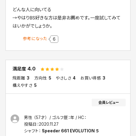
どんな人に向いてる
→やはりBS好きな方は是非お薦めです。一度試してみて
はいかがでしょうか。
参考になった
6
4.0
満足度
飛距離
3
方向性
5
やさしさ
4
お買い得感
3
構えやすさ
5
男性 （57才）
ゴルフ歴：年
HC：
投稿日：
2020.11.27
シャフト：
Speeder 661 EVOLUTION ５