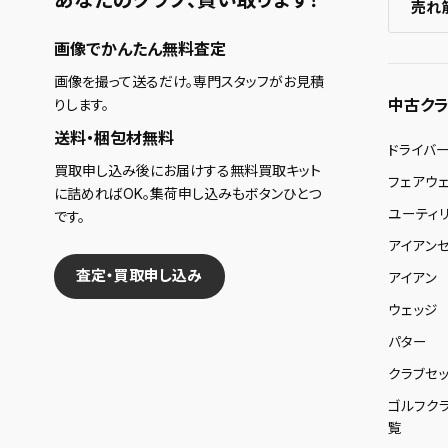
あなたのクラブ、
買い取ります！
売れ
画像でかんたん無料査定
画像を撮って送るだけ。専門スタッフがお見積
中古クラ
りします。
送料・梱包材無料
ドライバ
買取申し込み後にお届けする無料買取キット
フェアウ
に詰めればOK。集荷申し込みもボタンひとつ
ユーティ
です。
アイアンセ
査定・買取申し込み
アイアン
ウェッジ
パター
クラブセッ
ゴルフク
覧