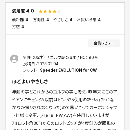
4.0
満足度
飛距離
4
方向性
4
やさしさ
4
お買い得感
4
打感
4
男性 （65才）
ゴルフ歴：36年
HC： 80台
投稿日：
2023.02.04
シャフト：
Speeder EVOLUTION for CW
ほどよいやさしさ
年齢の事とこれからのゴルフの事も考え､昨年末にこのア
イアンにチェンジ(以前はピンi525使用のｽﾁｰﾙｼｬﾌﾄがな
かなか振りきれなくなった)ので思いきってカーボンシャフ
ト仕様に変更､(7I,8I,9I,PW,AW)を使用していますが
7I(ロフト角30°)からのロフトピッチが4度刻みが距離の