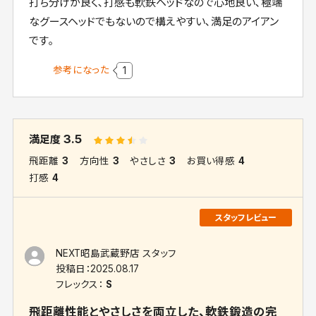
打ち分けが良く､打感も軟鉄ヘッドなので心地良い､極端
なグースヘッドでもないので構えやすい､満足のアイアン
です｡
参考になった
1
3.5
満足度
飛距離
3
方向性
3
やさしさ
3
お買い得感
4
打感
4
NEXT昭島武蔵野店 スタッフ
投稿日：
2025.08.17
フレックス：
S
飛距離性能とやさしさを両立した、軟鉄鍛造の完