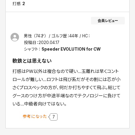
打感
2
男性 （74才）
ゴルフ歴：44年
HC：
投稿日：
2020.04.17
シャフト：
Speeder EVOLUTION for CW
軟鉄とは思えない
打感はPW以外は複合なので硬い…玉離れは早くコント
ロールが難しい…ロフトは飛び系だがその割には芯が小
さくプロスペックの方が、何だか打ちやすくて飛ぶ。総じて
グースのつけ方が中途半端なのでテクノロジーに負けて
いる…中級者向けではない。
参考になった
7