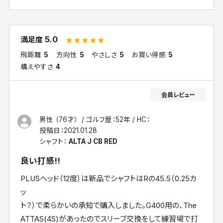
5.0
満足度
飛距離
5
方向性
5
やさしさ
5
お買い得感
5
構えやすさ
4
男性 （76才）
ゴルフ歴：52年
HC：
投稿日：
2021.01.28
シャフト：
ALTA J CB RED
良い打感!!
PLUSヘッド（12度）は新品でシャフトはRの45.5（0.25カ
ッ
ト？）で柔らかいの承知で購入しました。G400用の、The
ATTAS(4S)があったのでスリーブ交換をして練習場で打