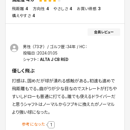
飛距離
4
方向性
4
やさしさ
4
お買い得感
3
構えやすさ
4
男性 （73才）
ゴルフ歴：34年
HC：
投稿日：
2024.01.05
シャフト：
ALTA J CB RED
優しく飛ぶ
打感は、固めだが球が潰れる感触がある。初速も速めで
飛距離もでる。曲がりが少な目なのでストレートが打ちや
すいしドローも普通に打てる。誰でも使えるドライバーだ
と思うシャフトはノーマルからフブキに換えたがノーマル
より強い球になった。
参考になった
1