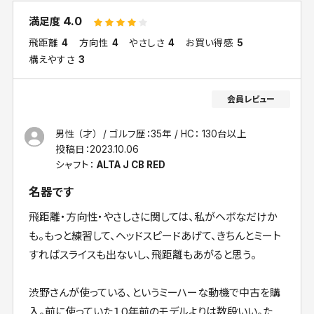
4.0
満足度
飛距離
4
方向性
4
やさしさ
4
お買い得感
5
構えやすさ
3
男性 （才）
ゴルフ歴：35年
HC： 130台以上
投稿日：
2023.10.06
シャフト：
ALTA J CB RED
名器です
飛距離・方向性・やさしさに関しては、私がヘボなだけか
も。もっと練習して、ヘッドスピードあげて、きちんとミート
すればスライスも出ないし、飛距離もあがると思う。
渋野さんが使っている、というミーハーな動機で中古を購
入。前に使っていた１０年前のモデルよりは数段いい。た