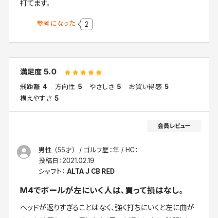
打てます。
参考になった
2
5.0
満足度
飛距離
4
方向性
5
やさしさ
5
お買い得感
5
構えやすさ
5
男性 （55才）
ゴルフ歴：年
HC：
投稿日：
2021.02.19
シャフト：
ALTA J CB RED
M4でボールが左にいく人は、買って損はなし。
ヘッドが返りすぎることはなく、強く打ちにいくと左に曲が