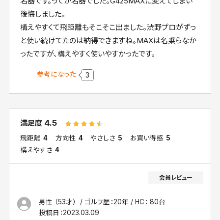
名器です。ってか名器でした。G425MAXに変えてしまい
後悔しました。
構えやすくて飛距離もそこそこ出ました。渋野プロがずっ
と使い続けてたのは納得できますね。MAXは名乗らなか
ったですが、構えやすく使いやすかったです。
参考になった
3
4.5
満足度
飛距離
4
方向性
4
やさしさ
5
お買い得感
5
構えやすさ
4
男性 （53才）
ゴルフ歴：20年
HC： 80台
投稿日：
2023.03.09