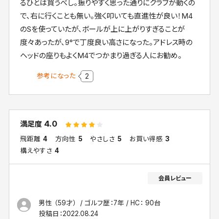
るひとは買うべし。振りやすく思った通りにクラブが動くの
で、右に行くことも無い。強く叩いても直進性が良い！M4
のSを使っていたが、ボールが上に上がりすぎることが
度々あったが、9°で丁度良い高さになった。アドレス時の
ヘッドの座りもよくM4でつかまり過ぎる人にお勧め。
参考になった
2
4.0
満足度
飛距離
4
方向性
5
やさしさ
5
お買い得感
3
構えやすさ
4
男性 （59才）
ゴルフ歴：7年
HC： 90台
投稿日：
2022.08.24