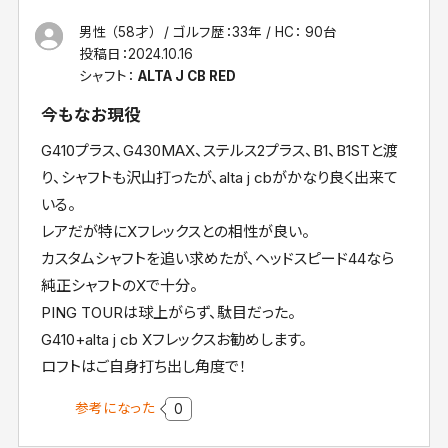
男性 （58才）
ゴルフ歴：33年
HC： 90台
投稿日：
2024.10.16
シャフト：
ALTA J CB RED
今もなお現役
G410プラス、G430MAX、ステルス2プラス、B1、B1STと渡
り、シャフトも沢山打ったが、alta j cbがかなり良く出来て
いる。
レアだが特にXフレックスとの相性が良い。
カスタムシャフトを追い求めたが、ヘッドスピード44なら
純正シャフトのXで十分。
PING TOURは球上がらず、駄目だった。
G410+alta j cb Xフレックスお勧めします。
ロフトはご自身打ち出し角度で！
参考になった
0