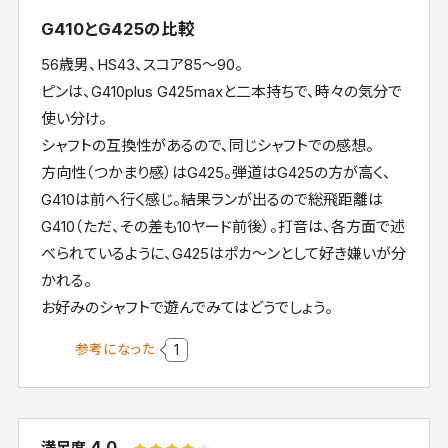
G410とG425の比較
56歳男、HS43、スコア85～90。
ピンは、G410plus G425maxと二本持ちで、時々の気分で
使い分け。
シャフトの互換性があるので、同じシャフトでの感想。
方向性（つかまり感）はG425。弾道はG425の方が高く、
G410は前へ行く感じ。結果ランが出るので総飛距離は
G410（ただ、その差も10ヤード前後）。打音は、各方面で述
べられているように、G425はポカ～ンとして好き嫌いが分
かれる。
お好みのシャフトで遊んでみてはどうでしょう。
参考になった
1
4.0
満足度