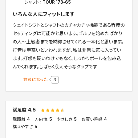
シャフト：
TOUR 173-65
いろんな人にフィットします
ウェイトシフトとシャフトのカチャカチャ機能である程度の
セッティングは可能かと思います。ゴルフを始めたばかり
の人～上級者までを納得させてくれる一本化と思います。
打音は甲高いといわれますが、私は非常に気に入ってい
ます。打感も硬いわけでもなく、しっかりボールを包み込
んでくれます。しばらく使えそうなクラブです
参考になった
3
4.5
満足度
飛距離
4
方向性
5
やさしさ
5
お買い得感
4
構えやすさ
5