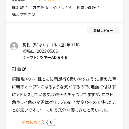
飛距離
4
方向性
5
やさしさ
4
お買い得感
4
構えやすさ
3
男性 （53才）
ゴルフ歴：年
HC：
投稿日：
2023.05.06
シャフト：
ツアーAD VR-6
打音が
飛距離や方向性ともに満足行く扱いやすさです。構えた時
に若干オープンになるような気がするので、地面に付けず
にアドレスしています。カチャカチャついてますが、ロフト
角やライ角の変更はグリップの向きが変わるので使ったこ
とが無いです。ノーマルで充分な優しさだと思います。
参考になった
0