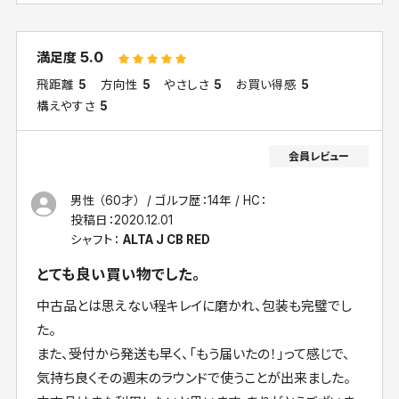
5.0
満足度
飛距離
5
方向性
5
やさしさ
5
お買い得感
5
構えやすさ
5
男性 （60才）
ゴルフ歴：14年
HC：
投稿日：
2020.12.01
シャフト：
ALTA J CB RED
とても良い買い物でした。
中古品とは思えない程キレイに磨かれ、包装も完璧でし
た。
また、受付から発送も早く、「もう届いたの！」って感じで、
気持ち良くその週末のラウンドで使うことが出来ました。