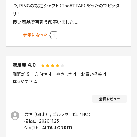
つ。PINGの設定シャフト（TheATTAS）だったのでピッタ
リ!!
良い商品で有難う御座いました。。
参考になった
1
4.0
満足度
飛距離
5
方向性
4
やさしさ
4
お買い得感
4
構えやすさ
4
男性 （64才）
ゴルフ歴：11年
HC：
投稿日：
2020.11.25
シャフト：
ALTA J CB RED