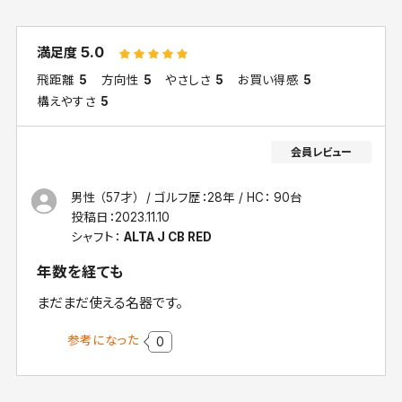
5.0
満足度
飛距離
5
方向性
5
やさしさ
5
お買い得感
5
構えやすさ
5
男性 （57才）
ゴルフ歴：28年
HC： 90台
投稿日：
2023.11.10
シャフト：
ALTA J CB RED
年数を経ても
まだまだ使える名器です。
参考になった
0