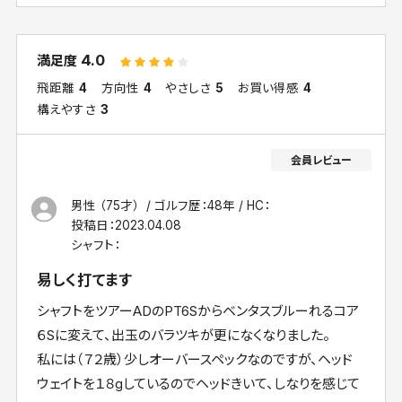
4.0
満足度
飛距離
4
方向性
4
やさしさ
5
お買い得感
4
構えやすさ
3
男性 （75才）
ゴルフ歴：48年
HC：
投稿日：
2023.04.08
シャフト：
易しく打てます
シャフトをツアーADのPT6Sからベンタスブルーれるコア
６Sに変えて、出玉のバラツキが更になくなりました。
私には（７２歳）少しオーバースペックなのですが、ヘッド
ウェイトを１８gしているのでヘッドきいて、しなりを感じて