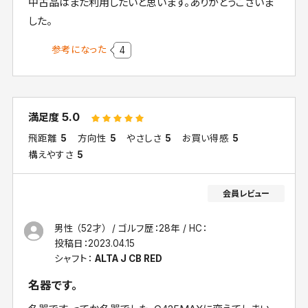
中古品はまた利用したいと思います。ありがとうございま
した。
参考になった
4
5.0
満足度
飛距離
5
方向性
5
やさしさ
5
お買い得感
5
構えやすさ
5
男性 （52才）
ゴルフ歴：28年
HC：
投稿日：
2023.04.15
シャフト：
ALTA J CB RED
名器です。