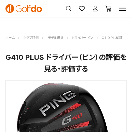
ゴルフ
ゴルフ用品
買取
クーポン
クラブ
ウェア
無料査定
一覧
ホーム
クラブ評価
モデル選択
ドライバー ピン
G410 PLUS評価詳細
G410 PLUS ドライバー（ピン）の評価を
見る・評価する