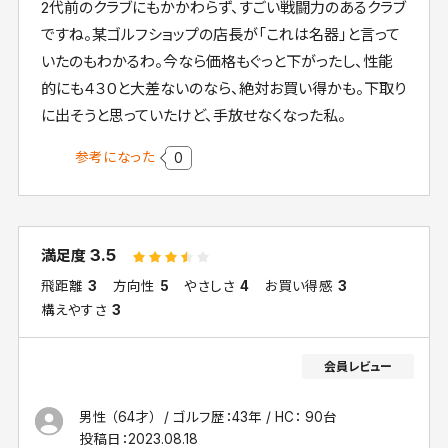
2代前のクラブにもかかわらず、すごい戦闘力のあるクラブ
ですね。某ゴルフショップの店長が「これは名器」と言って
いたのもわかるわ。今なら価格もぐっと下がったし、性能
的にも４３０と大差ないのなら、絶対お買い得かも。下取り
に出そうと思っていたけど、手放せなくなった私。
参考になった
0
3.5
満足度
飛距離
3
方向性
5
やさしさ
4
お買い得感
3
構えやすさ
3
男性 （64才）
ゴルフ歴：43年
HC： 90台
投稿日：
2023.08.18