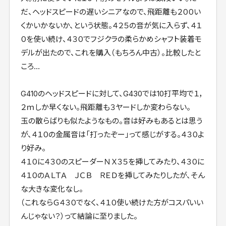
だ、ヘッドスピードの遅いシニアなので、飛距離も２００い
くかいかないか、という状態。４２５の音が気に入らず、４１
０を使い続け、４３０でフジクラの柔らかめシャフト装着モ
デルが出たので、これを購入（もちろん中古）。比較したと
ころ…
G410のヘッドスピードに対して、G430では10打平均で１，
２ｍしか早くない。飛距離も３ヤードしか変わらない。
玉の散らばりも似たようなもの。音は好みもあるとは思う
が、４１０の金属音は「打ったぞー」って感じがする。４３０よ
り好み。
４１０に４３０のスピーダーＮＸ３５を挿してみたり、４３０に
４１０のＡＬＴＡ ＪＣＢ ＲＥＤを挿してみたりしたが、そん
な大きな変化なし。
（これならＧ４３０でなく、４１０使い続けた方がコスパいい
んじゃない？）って結論に至りました。