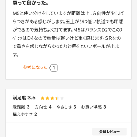
買って良かった。
M5と使い分けをしていますが距離は上。方向性が少しば
らつきがある感じがします。玉上がりは低い軌道でも距離
がでるので気持ちよく打てます。Ｍ5はバランスＤ2でこのｽ
ﾍﾟｯｸはＤ4なので重量は軽いけど重く感じます。ＳＲなの
で重さを感じながらゆったりと振るといいボールが出ま
す。
参考になった
1
3.5
満足度
飛距離
3
方向性
4
やさしさ
5
お買い得感
3
構えやすさ
2