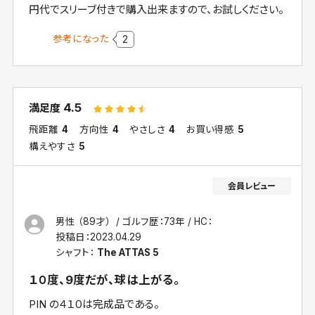
円代でスリーブ付きで購入出来ますので、お試しください。
参考になった
2
4.5
満足度
飛距離
4
方向性
4
やさしさ
4
お買い得感
5
構えやすさ
5
男性 （89才）
ゴルフ歴：73年
HC：
投稿日：
2023.04.29
シャフト：
The ATTAS 5
１０度、9度だが、球は上がる。
PIN の４１０は完成品である。