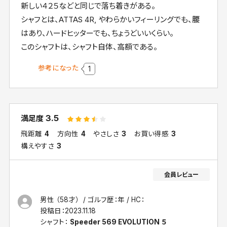
新しい４２５などと同じで落ち着きがある。
シャフとは、ATTAS 4R, やわらかいフィーリングでも、腰
はあり、ハードヒッターでも、ちょうどいいくらい。
このシャフトは、シャフト自体、高額である。
参考になった
1
3.5
満足度
飛距離
4
方向性
4
やさしさ
3
お買い得感
3
構えやすさ
3
男性 （58才）
ゴルフ歴：年
HC：
投稿日：
2023.11.18
シャフト：
Speeder 569 EVOLUTION ５