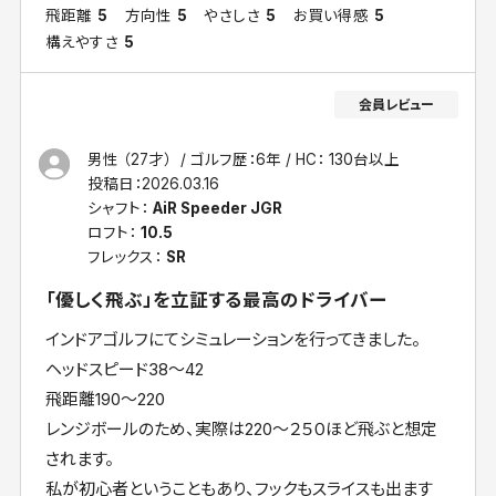
飛距離
5
方向性
5
やさしさ
5
お買い得感
5
構えやすさ
5
男性 （27才）
ゴルフ歴：6年
HC： 130台以上
投稿日：
2026.03.16
シャフト：
AiR Speeder JGR
ロフト：
10.5
フレックス：
SR
「優しく飛ぶ」を立証する最高のドライバー
インドアゴルフにてシミュレーションを行ってきました。
ヘッドスピード38〜42
飛距離190〜220
レンジボールのため、実際は220〜２５０ほど飛ぶと想定
されます。
私が初心者ということもあり、フックもスライスも出ます