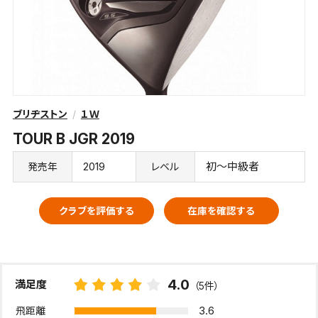
ブリヂストン
１Ｗ
TOUR B JGR 2019
2019
初～中級者
発売年
レベル
クラブを評価する
在庫を確認する
4.0
満足度
（5件）
3.6
飛距離