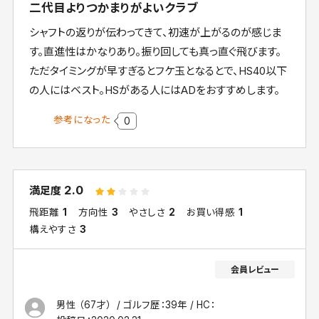
二代目よりつかまりがよいクラブ
シャフトの返りが伝わってきて、初速が上がるのが感じま
す。直進性はかなりあり。振り回しても真っ直ぐ飛びます。
ただタイミングが早すぎるとフケ玉となるとで、HS40以下
の人にはベスト。HSがある人にはADをおすすめします。
参考になった
0
2.0
満足度
飛距離
1
方向性
3
やさしさ
2
お買い得感
1
構えやすさ
3
男性 （67才）
ゴルフ歴：39年
HC：