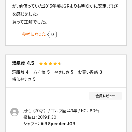
が、前使っていた2015年製JGRよりも明らかに安定、飛び
を感じました。
買って正解でした。
参考になった
0
4.5
満足度
飛距離
4
方向性
5
やさしさ
5
お買い得感
3
構えやすさ
5
男性 （70才）
ゴルフ歴：43年
HC： 80台
投稿日：
2019.11.30
シャフト：
AiR Speeder JGR