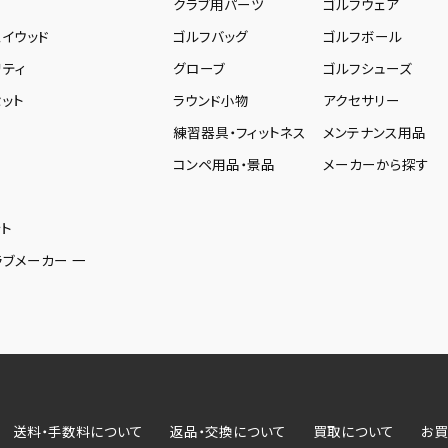
ー
クラブ用パーツ
ゴルフウェア
ェイウッド
ゴルフバッグ
ゴルフボール
リティ
グローブ
ゴルフシューズ
ット
ラウンド小物
アクセサリー
練習器具・フィットネス
メンテナンス用品
コンペ用品・景品
メーカーから探す
ト
ラブメーカー 一
送料・手数料について
返品・交換について
買取について
お買