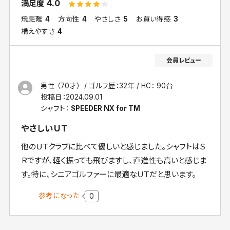
4.0
満足度
飛距離
4
方向性
4
やさしさ
5
お買い得感
3
構えやすさ
4
男性 （70才）
ゴルフ歴：32年
HC： 90台
投稿日：
2024.09.01
シャフト：
SPEEDER NX for TM
やさしいＵＴ
他のＵＴクラブに比べて優しいと感じました。シャフトはＳ
Ｒですが、軽く振っても飛びますし、直進性も高いと感じま
す。特に、シニアゴルファーに最適なＵＴだと思います。
参考になった
0