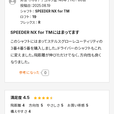
男性 （70才）
ゴルフ歴：46年
HC： 80台
投稿日：
2025.08.19
シャフト：
SPEEDER NX for TM
ロフト：
19
フレックス：
R
SPEEDER NX for TMにはまってます
このシャフトにはまってステルスグローレユーティリティの
３番４番５番を購入しました。ドライバーのシャフトもこれ
に変えました。飛距離が伸びただけでなく、方向性も良く
なりました。
参考になった
0
4.5
満足度
飛距離
4
方向性
5
やさしさ
5
お買い得感
5
構えやすさ
4