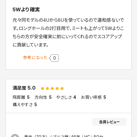
5Wより確実
元々同モデルの4Uから6Uを使っているので違和感ないで
す。ロングホールの2打目用で、ミートも上がって5Wよりこ
ちらの方が安全確実に前にいってくれるのでスコアアップ
に貢献しています。
参考になった
0
5.0
満足度
飛距離
5
方向性
5
やさしさ
4
お買い得感
5
構えやすさ
5