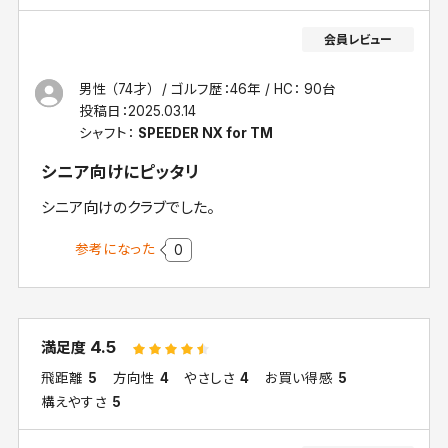
男性 （74才）
ゴルフ歴：46年
HC： 90台
投稿日：
2025.03.14
シャフト：
SPEEDER NX for TM
シニア向けにピッタリ
シニア向けのクラブでした。
参考になった
0
4.5
満足度
飛距離
5
方向性
4
やさしさ
4
お買い得感
5
構えやすさ
5