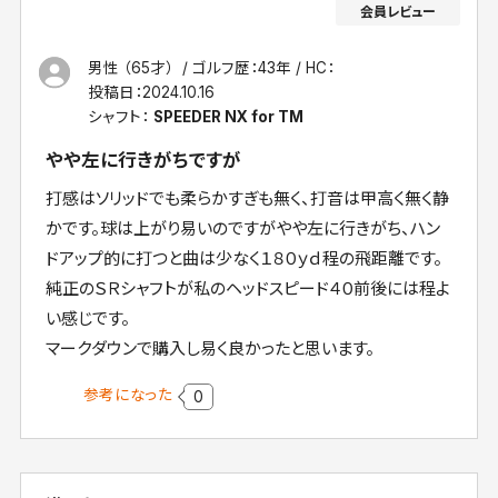
男性 （65才）
ゴルフ歴：43年
HC：
投稿日：
2024.10.16
シャフト：
SPEEDER NX for TM
やや左に行きがちですが
打感はソリッドでも柔らかすぎも無く、打音は甲高く無く静
かです。球は上がり易いのですがやや左に行きがち、ハン
ドアップ的に打つと曲は少なく１８０ｙｄ程の飛距離です。
純正のＳＲシャフトが私のヘッドスピード４０前後には程よ
い感じです。
マークダウンで購入し易く良かったと思います。
参考になった
0