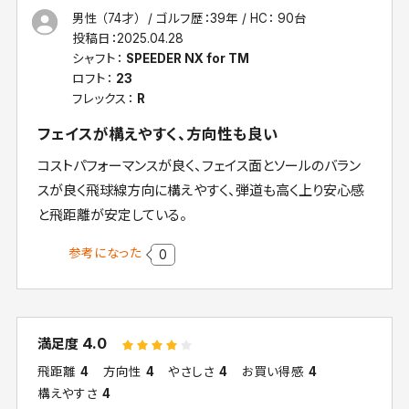
男性 （74才）
ゴルフ歴：39年
HC： 90台
投稿日：
2025.04.28
シャフト：
SPEEDER NX for TM
ロフト：
23
フレックス：
R
フェイスが構えやすく、方向性も良い
コストパフォーマンスが良く、フェイス面とソールのバラン
スが良く飛球線方向に構えやすく、弾道も高く上り安心感
と飛距離が安定している。
参考になった
0
4.0
満足度
飛距離
4
方向性
4
やさしさ
4
お買い得感
4
構えやすさ
4