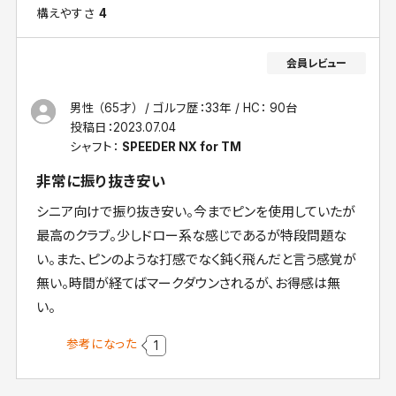
構えやすさ
4
男性 （65才）
ゴルフ歴：33年
HC： 90台
投稿日：
2023.07.04
シャフト：
SPEEDER NX for TM
非常に振り抜き安い
シニア向けで振り抜き安い。今までピンを使用していたが
最高のクラブ。少しドロー系な感じであるが特段問題な
い。また、ピンのような打感でなく鈍く飛んだと言う感覚が
無い。時間が経てばマークダウンされるが、お得感は無
い。
参考になった
1