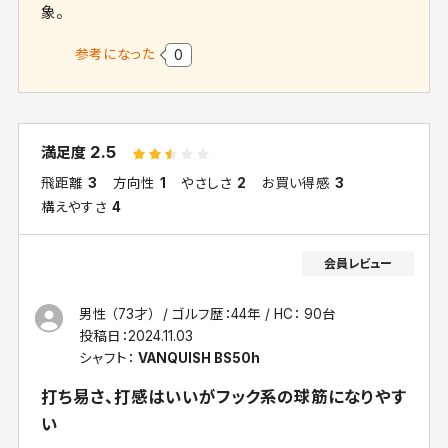
象。
参考になった
0
2.5
満足度
飛距離
3
方向性
1
やさしさ
2
お買い得感
3
構えやすさ
4
男性 （73才）
ゴルフ歴：44年
HC： 90台
投稿日：
2024.11.03
シャフト：
VANQUISH BS50h
打ち易さ、打感はいいがフック系の球筋になりやす
い