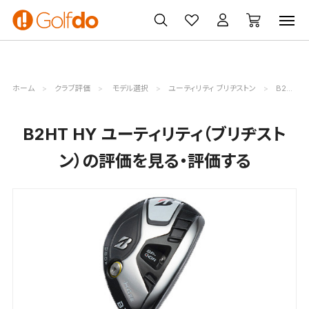
ゴルフ
ゴルフ用品
買取
クーポン
クラブ
ウェア
無料査定
一覧
ホーム
クラブ評価
モデル選択
ユーティリティ ブリヂストン
B2HT HY評価詳細
B2HT HY ユーティリティ（ブリヂスト
ン）の評価を見る・評価する