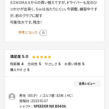
ＳＩＭ2ＭＡＸからの買い替えですが、ドライバーも左のひ
っかけが出易く、５ｗは当たりにくい。今調整、練習中です
が、前のクラブに戻す
可能性大です。残念！
参考になった
0
5.0
満足度
飛距離
4
方向性
5
やさしさ
5
お買い得感
5
構えやすさ
5
男性 （65才）
ゴルフ歴：43年
HC：
投稿日：
2023.10.07
シャフト：
SPEEDER NX BS40h