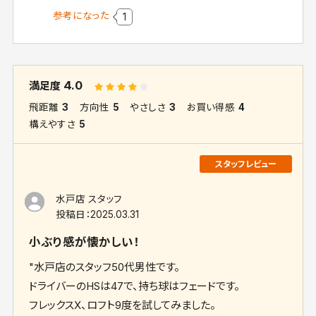
参考になった
1
4.0
満足度
飛距離
3
方向性
5
やさしさ
3
お買い得感
4
構えやすさ
5
水戸店 スタッフ
投稿日：
2025.03.31
小ぶり感が懐かしい！
"水戸店のスタッフ50代男性です。
ドライバーのHSは47で、持ち球はフェードです。
フレックスX、ロフト9度を試してみました。