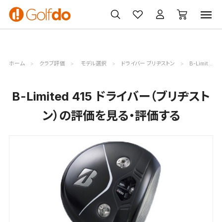
ゴルフ
ゴルフ用品
買取
クーポン
クラブ
ウェア
無料査定
一覧
ホーム
クラブ評価
モデル選択
ドライバー ブリヂストン
B-Limited 415評価詳細
B-Limited 415 ドライバー（ブリヂスト
ン）の評価を見る・評価する