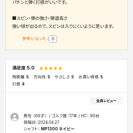
パチンと弾く打感がいいです。
■スピン・弾の強さ・弾道高さ
強い球が出るので、スピンは入りにくいように思います。
参考になった
0
5.0
満足度
飛距離
5
方向性
5
やさしさ
5
お買い得感
5
打感
4
男性 （69才）
ゴルフ歴：17年
HC： 90台
投稿日：
2024.04.27
シャフト：
MP1300 ネイビー