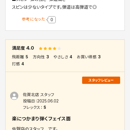
スピンは少ないタイプです。弾道は高弾道で◎
参考になった
0
4.0
満足度
飛距離
5
方向性
3
やさしさ
4
お買い得感
3
打感
4
佐賀北店 スタッフ
投稿日：
2025.06.02
フレックス：
S
楽につかまり弾くフェイス面
佐賀店のスタッフ です。