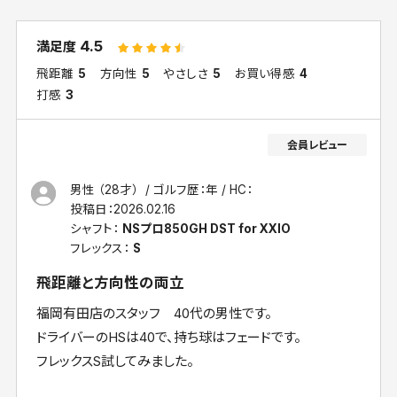
4.5
満足度
飛距離
5
方向性
5
やさしさ
5
お買い得感
4
打感
3
男性 （28才）
ゴルフ歴：年
HC：
投稿日：
2026.02.16
シャフト：
NSプロ850GH DST for XXIO
フレックス：
S
飛距離と方向性の両立
福岡有田店のスタッフ 40代の男性です。
ドライバーのHSは40で、持ち球はフェードです。
フレックスS試してみました。