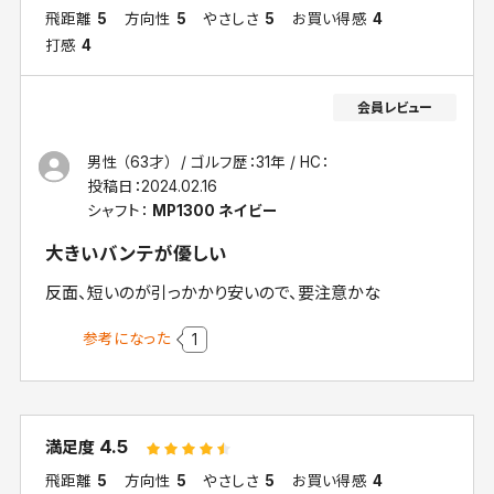
飛距離
5
方向性
5
やさしさ
5
お買い得感
4
打感
4
男性 （63才）
ゴルフ歴：31年
HC：
投稿日：
2024.02.16
シャフト：
MP1300 ネイビー
大きいバンテが優しい
反面、短いのが引っかかり安いので、要注意かな
参考になった
1
4.5
満足度
飛距離
5
方向性
5
やさしさ
5
お買い得感
4