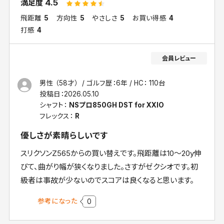
4.5
満足度
飛距離
5
方向性
5
やさしさ
5
お買い得感
4
打感
4
男性 （58才）
ゴルフ歴：6年
HC： 110台
投稿日：
2026.05.10
シャフト：
NSプロ850GH DST for XXIO
フレックス：
R
優しさが素晴らしいです
スリクソンZ565からの買い替えです。飛距離は10〜20y伸
びて、曲がり幅が狭くなりました。さすがゼクシオです。初
級者は事故が少ないのでスコアは良くなると思います。
参考になった
0