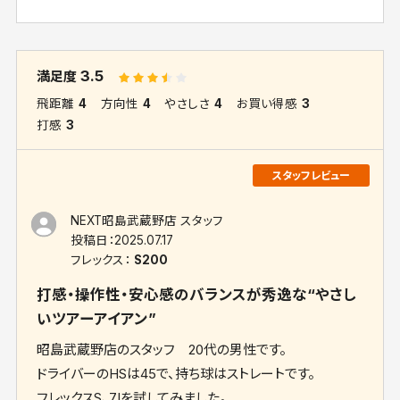
3.5
満足度
飛距離
4
方向性
4
やさしさ
4
お買い得感
3
打感
3
NEXT昭島武蔵野店 スタッフ
投稿日：
2025.07.17
フレックス：
S200
打感・操作性・安心感のバランスが秀逸な“やさし
いツアーアイアン”
昭島武蔵野店のスタッフ 20代の男性です。
ドライバーのHSは45で、持ち球はストレートです。
フレックスS、7Iを試してみました。