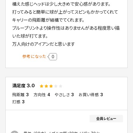
構えた感じヘッドは少し大きめで安心感があります。
打ってみると簡単に球が上がってスピンもかかってくれて
キャリーの飛距離が結構でてくれます。
ブループリントより操作性はありませんがある程度思い描
いた球が打てます。
万人向けのアイアンだと思います
参考になった
0
3.0
満足度
飛距離
3
方向性
4
やさしさ
3
お買い得感
3
打感
3