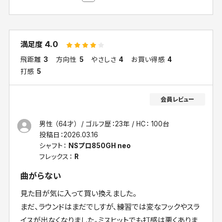
4.0
満足度
飛距離
3
方向性
5
やさしさ
4
お買い得感
4
打感
5
男性 （64才）
ゴルフ歴：23年
HC： 100台
投稿日：
2026.03.16
シャフト：
NSプロ850GH neo
フレックス：
R
曲がらない
見た目が気に入って買い換えました。
まだ、ラウンドはまだでしすが、練習では変なフックやスラ
イスが出なくなりました。ミスヒットでも打感は悪くありま