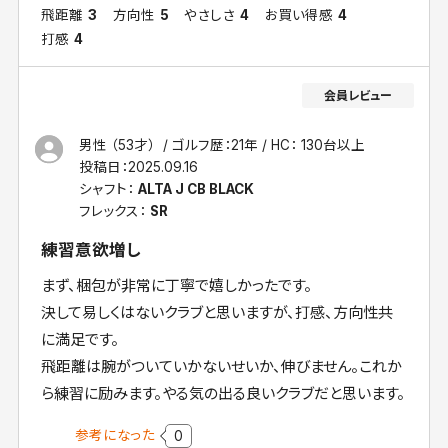
飛距離
3
方向性
5
やさしさ
4
お買い得感
4
打感
4
男性 （53才）
ゴルフ歴：21年
HC： 130台以上
投稿日：
2025.09.16
シャフト：
ALTA J CB BLACK
フレックス：
SR
練習意欲増し
まず、梱包が非常に丁寧で嬉しかったです。
決して易しくはないクラブと思いますが、打感、方向性共
に満足です。
飛距離は腕がついていかないせいか、伸びません。これか
ら練習に励みます。やる気の出る良いクラブだと思います。
参考になった
0