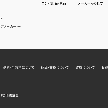
コンペ用品・景品
メーカーから探す
ト
ラブメーカー 一
送料・手数料について
返品・交換について
買取について
お買
FC加盟募集