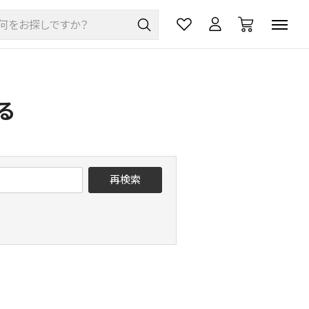
る
再検索