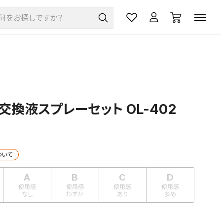
交換液スプレーセット OL-402
ついて
A
B
C
D
使用感
使用感
使用感
使用感
なし
わずか
あり
多め