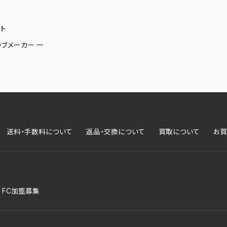
ト
ラブメーカー 一
送料・手数料について
返品・交換について
買取について
お買
FC加盟募集