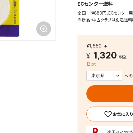
ECセンター送料
全国一律880円、ECセンター
※新品・中古クラブは別途送料
¥1,650
1,320
税込
12 pt
への