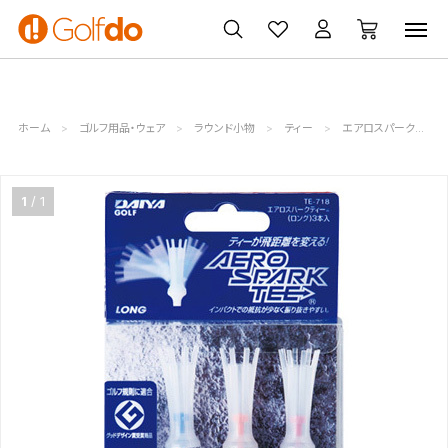
ゴルフ
ゴルフ用品
買取
クーポン
クラブ
ウェア
無料査定
一覧
ホーム
ゴルフ用品・ウェア
ラウンド小物
ティー
エアロスパークティー ロング TE-718
1
1