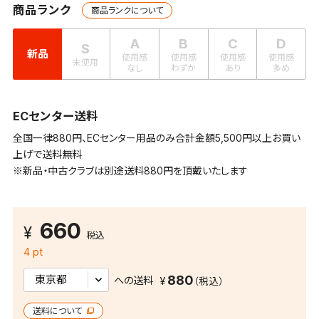
商品ランク
商品ランクについて
A
B
C
D
S
新品
使用感
使用感
使用感
使用感
未使用
なし
わずか
あり
多め
ECセンター送料
全国一律880円、ECセンター用品のみ合計金額5,500円以上お買い
上げで送料無料
※新品・中古クラブは別途送料880円を頂戴いたします
660
税込
4 pt
880
への送料
送料について