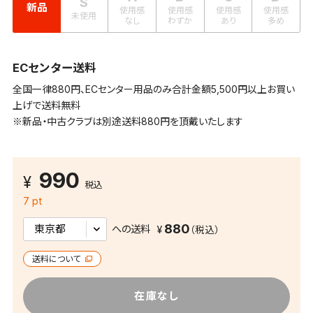
S
新品
使用感
使用感
使用感
使用感
未使用
なし
わずか
あり
多め
ECセンター送料
全国一律880円、ECセンター用品のみ合計金額5,500円以上お買い
上げで送料無料
※新品・中古クラブは別途送料880円を頂戴いたします
990
税込
7 pt
880
への送料
送料について
カートに入れる