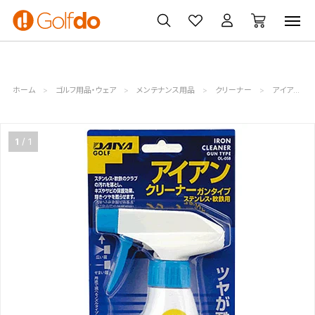
ゴルフ
ゴルフ用品
買取
クーポン
クラブ
ウェア
無料査定
一覧
ホーム
ゴルフ用品・ウェア
メンテナンス用品
クリーナー
アイアンクリーナーガンタイプ OL-058
1
1