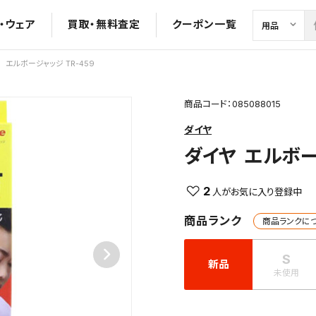
・ウェア
買取・無料査定
クーポン一覧
エルボージャッジ TR-459
商品コード：085088015
ダイヤ
ダイヤ
エルボー
2
商品ランク
商品ランクに
S
新品
未使用