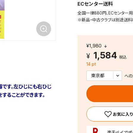
ECセンター送料
全国一律880円、ECセンター
※新品・中古クラブは別途送料
¥1,980
1,584
税込
14 pt
への
器です。左ひじにも右ひじ
することができます。