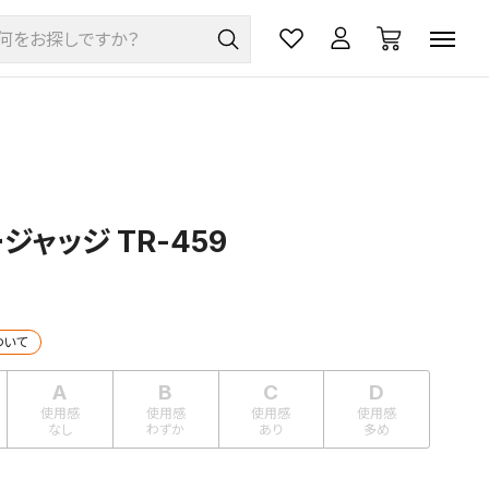
ジャッジ TR-459
ついて
A
B
C
D
使用感
使用感
使用感
使用感
なし
わずか
あり
多め