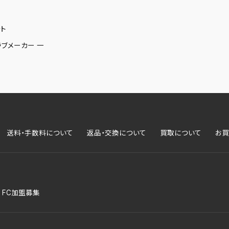
ト
ラブメーカー 一
送料・手数料について
返品・交換について
買取について
お買
FC加盟募集