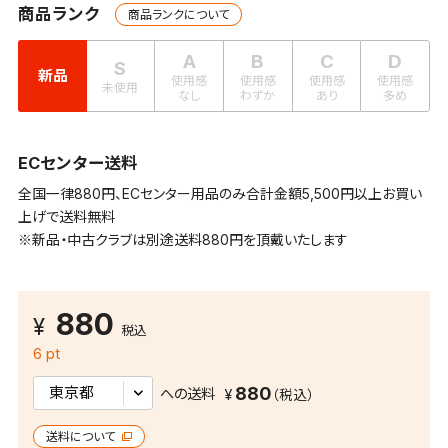
商品ランク
商品ランクについて
A
B
C
D
S
新品
使用感
使用感
使用感
使用感
未使用
なし
わずか
あり
多め
ECセンター送料
全国一律880円、ECセンター用品のみ合計金額5,500円以上お買い
上げで送料無料
※新品・中古クラブは別途送料880円を頂戴いたします
880
税込
6 pt
880
への送料
送料について