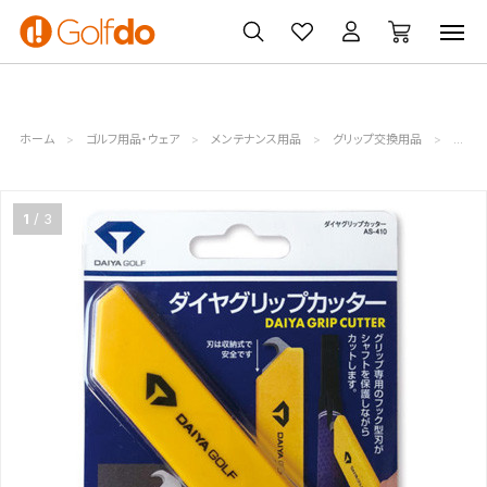
ゴルフ
ゴルフ用品
買取
クーポン
クラブ
ウェア
無料査定
一覧
ホーム
ゴルフ用品・ウェア
メンテナンス用品
グリップ交換用品
グリッ
1
3