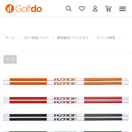
ゴルフ
ゴルフ用品
買取
クーポン
クラブ
ウェア
無料査定
一覧
ホーム
ゴルフ用品・ウェア
練習器具・フィットネス
スイング練習
NEW
1
3