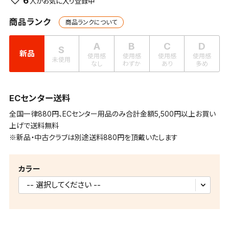
6
商品ランク
商品ランクについて
A
B
C
D
S
新品
使用感
使用感
使用感
使用感
未使用
なし
わずか
あり
多め
ECセンター送料
全国一律880円、ECセンター用品のみ合計金額5,500円以上お買い
上げで送料無料
※新品・中古クラブは別途送料880円を頂戴いたします
カラー