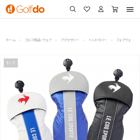
ゴルフ
ゴルフ用品
買取
クーポン
クラブ
ウェア
無料査定
一覧
ホーム
ゴルフ用品・ウェア
アクセサリー
ヘッドカバー
フェアウェイウッド用
1
7