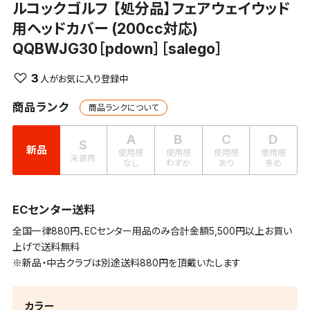
ルコックゴルフ
【処分品】フェアウェイウッド
用ヘッドカバー (200cc対応)
QQBWJG30［pdown］［salego］
3
商品ランク
商品ランクについて
A
B
C
D
S
新品
使用感
使用感
使用感
使用感
未使用
なし
わずか
あり
多め
ECセンター送料
全国一律880円、ECセンター用品のみ合計金額5,500円以上お買い
上げで送料無料
※新品・中古クラブは別途送料880円を頂戴いたします
カラー