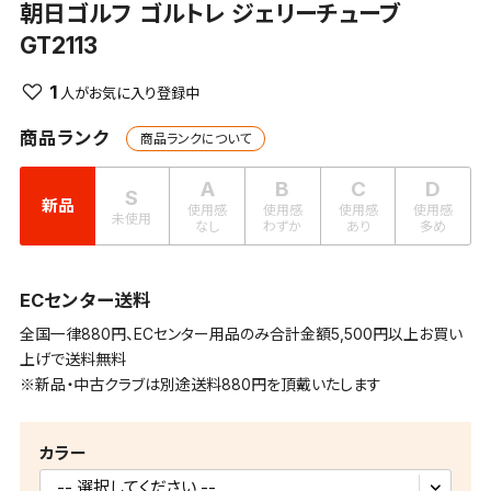
朝日ゴルフ
ゴルトレ ジェリーチューブ
GT2113
1
商品ランク
商品ランクについて
A
B
C
D
S
新品
使用感
使用感
使用感
使用感
未使用
なし
わずか
あり
多め
ECセンター送料
全国一律880円、ECセンター用品のみ合計金額5,500円以上お買い
上げで送料無料
※新品・中古クラブは別途送料880円を頂戴いたします
カラー