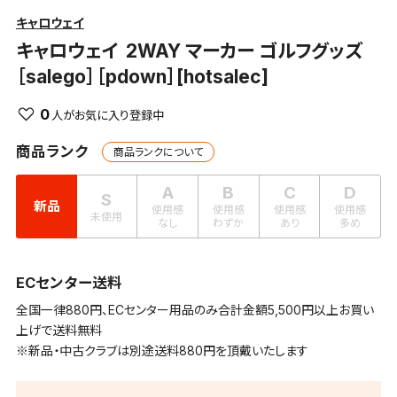
キャロウェイ
キャロウェイ
2WAY マーカー ゴルフグッズ
［salego］［pdown］[hotsalec]
0
商品ランク
商品ランクについて
A
B
C
D
S
新品
使用感
使用感
使用感
使用感
未使用
なし
わずか
あり
多め
ECセンター送料
全国一律880円、ECセンター用品のみ合計金額5,500円以上お買い
上げで送料無料
※新品・中古クラブは別途送料880円を頂戴いたします