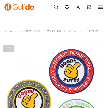
ゴルフ
ゴルフ用品
買取
クーポン
クラブ
ウェア
無料査定
一覧
ホーム
ゴルフ用品・ウェア
ラウンド小物
マーカー
ポケットタイプ
1
7