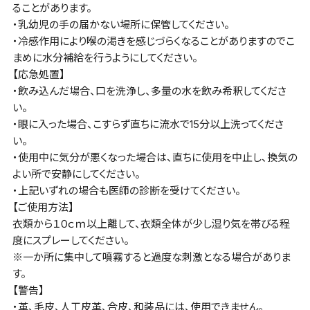
ることがあります。
・乳幼児の手の届かない場所に保管してください。
・冷感作用により喉の渇きを感じづらくなることがありますのでこ
まめに水分補給を行うようにしてください。
【応急処置】
・飲み込んだ場合、口を洗浄し、多量の水を飲み希釈してくださ
い。
・眼に入った場合、こすらず直ちに流水で15分以上洗ってくださ
い。
・使用中に気分が悪くなった場合は、直ちに使用を中止し、換気の
よい所で安静にしてください。
・上記いずれの場合も医師の診断を受けてください。
【ご使用方法】
衣類から１０ｃｍ以上離して、衣類全体が少し湿り気を帯びる程
度にスプレーしてください。
※一か所に集中して噴霧すると過度な刺激となる場合がありま
す。
【警告】
・革、毛皮、人工皮革、合皮、和装品には、使用できません。