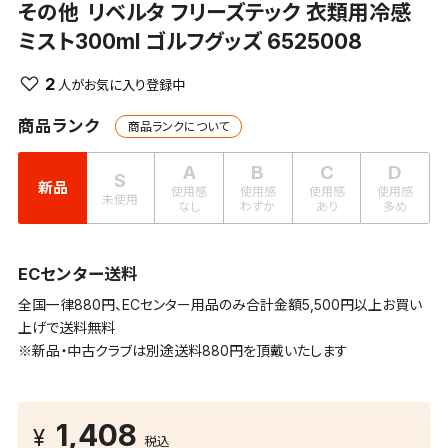
その他
リベルタ フリーズテック 衣類用冷感
ミスト300ml ゴルフグッズ 6525008
2
商品ランク
商品ランクについて
A
B
C
D
S
新品
使用感
使用感
使用感
使用感
未使用
なし
わずか
あり
多め
ECセンター送料
全国一律880円、ECセンター用品のみ合計金額5,500円以上お買い
上げで送料無料
※新品・中古クラブは別途送料880円を頂戴いたします
1,408
税込