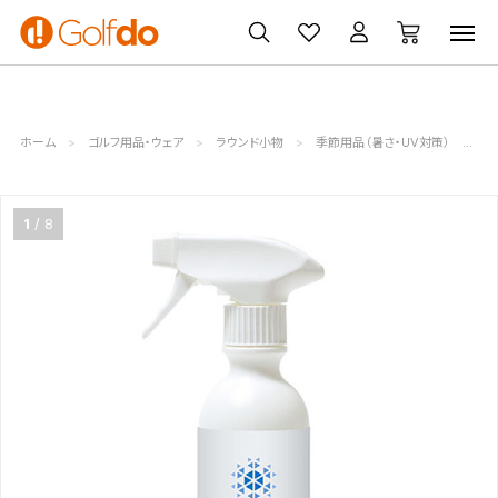
ゴルフ
ゴルフ用品
買取
クーポン
クラブ
ウェア
無料査定
一覧
ホーム
ゴルフ用品・ウェア
ラウンド小物
季節用品（暑さ・UV対策）
リ
1
8