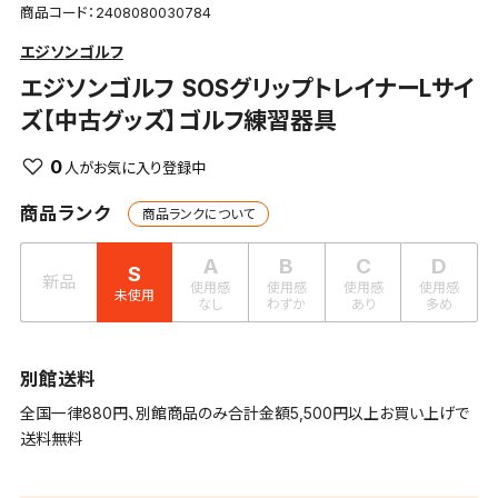
商品コード：2408080030784
エジソンゴルフ
エジソンゴルフ
SOSグリップトレイナーLサイ
ズ【中古グッズ】ゴルフ練習器具
0
商品ランク
商品ランクについて
A
B
C
D
S
新品
使用感
使用感
使用感
使用感
未使用
なし
わずか
あり
多め
別館送料
全国一律880円、別館商品のみ合計金額5,500円以上お買い上げで
送料無料