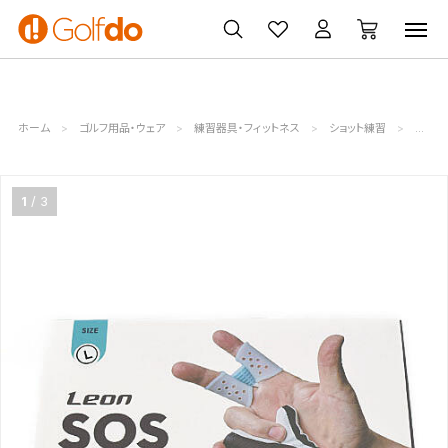
ゴルフ
ゴルフ用品
買取
クーポン
クラブ
ウェア
無料査定
一覧
ホーム
ゴルフ用品・ウェア
練習器具・フィットネス
ショット練習
SOS
1
3