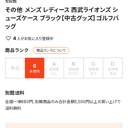
その他
その他
メンズ レディース 西武ライオンズ シ
ューズケース ブラック【中古グッズ】ゴルフバ
ッグ
4
商品ランク
商品ランクについて
A
B
C
D
S
新品
使用感
使用感
使用感
使用感
未使用
なし
わずか
あり
多め
別館送料
全国一律880円、別館商品のみ合計金額5,500円以上お買い上げで
送料無料