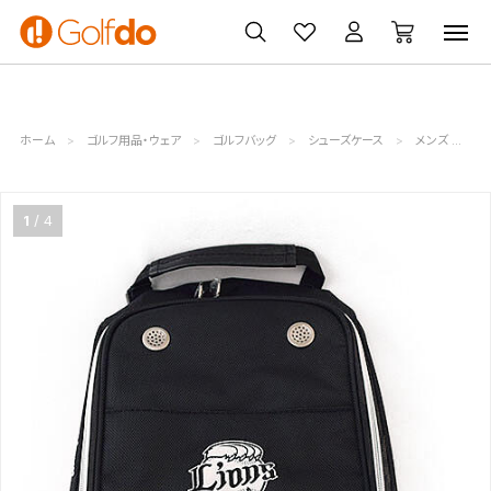
ゴルフ
ゴルフ用品
買取
クーポン
クラブ
ウェア
無料査定
一覧
ホーム
ゴルフ用品・ウェア
ゴルフバッグ
シューズケース
メンズ レディース 西武ライオンズ シューズケース ブラック【中古グッズ】ゴルフバッグ
1
4