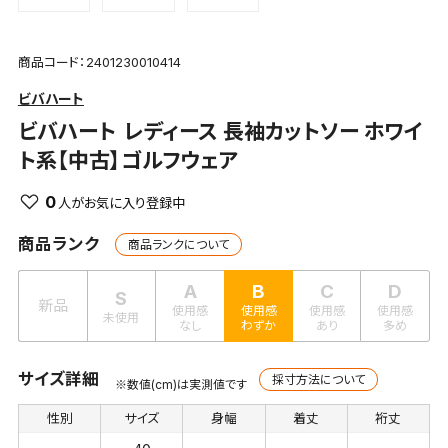
商品コード：2401230010414
ビバハート
ビバハート
レディース 長袖カットソー ホワイ
ト系【中古】ゴルフウェア
0
商品ランク
商品ランクについて
A
B
C
D
S
新品
使用感
使用感
使用感
使用感
未使用
なし
わずか
あり
多め
サイズ詳細
採寸方法について
※数値(cm)は実測値です
性別
サイズ
身幅
着丈
裄丈