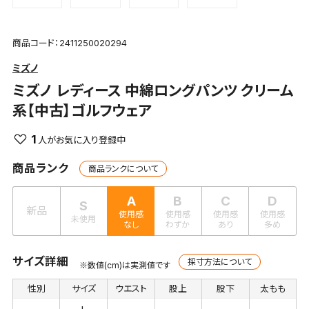
商品コード：2411250020294
ミズノ
ミズノ
レディース 中綿ロングパンツ クリーム
系【中古】ゴルフウェア
1
商品ランク
商品ランクについて
A
B
C
D
S
新品
使用感
使用感
使用感
使用感
未使用
なし
わずか
あり
多め
サイズ詳細
採寸方法について
※数値(cm)は実測値です
性別
サイズ
ウエスト
股上
股下
太もも