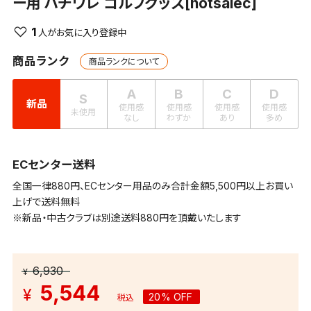
ー用 ハチワレ ゴルフグッズ[hotsalec]
1
商品ランク
商品ランクについて
A
B
C
D
S
新品
使用感
使用感
使用感
使用感
未使用
なし
わずか
あり
多め
ECセンター送料
全国一律880円、ECセンター用品のみ合計金額5,500円以上お買い
上げで送料無料
※新品・中古クラブは別途送料880円を頂戴いたします
6,930
¥
5,544
¥
20% OFF
税込