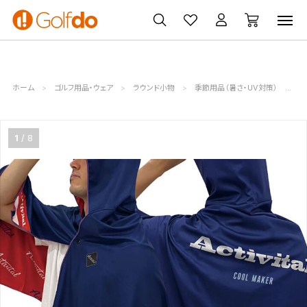
ゴルフ
ゴルフ用品
買取
クーポン
クラブ
ウェア
無料査定
一覧
ホーム
ゴルフ用品・ウェア
ラウンド小物
季節用品（暑さ・UV対策）
ア
1
8