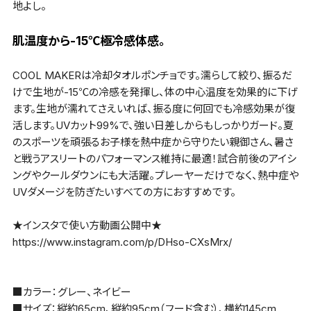
地よし。
肌温度から-15℃極冷感体感。
COOL MAKERは冷却タオルポンチョです。濡らして絞り、振るだ
けで生地が-15℃の冷感を発揮し、体の中心温度を効果的に下げ
ます。生地が濡れてさえいれば、振る度に何回でも冷感効果が復
活します。UVカット99%で、強い日差しからもしっかりガード。夏
のスポーツを頑張るお子様を熱中症から守りたい親御さん、暑さ
と戦うアスリートのパフォーマンス維持に最適！試合前後のアイシ
ングやクールダウンにも大活躍。プレーヤーだけでなく、熱中症や
UVダメージを防ぎたいすべての方におすすめです。
★インスタで使い方動画公開中★
https://www.instagram.com/p/DHso-CXsMrx/
■カラー：グレー、ネイビー
■サイズ：縦約65cm、縦約95cm（フード含む）、横約145cm