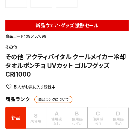
新品ウェア・グッズ 激熱セール
商品コード：085157698
その他
その他
アクティバイタル クールメイカー冷却
タオルポンチョ UVカット ゴルフグッズ
CRI1000
8
商品ランク
商品ランクについて
A
B
C
D
S
新品
使用感
使用感
使用感
使用感
未使用
なし
わずか
あり
多め