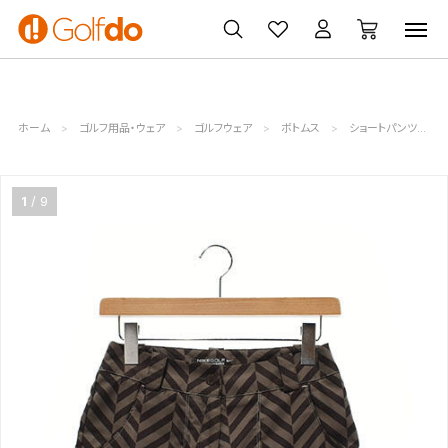
ゴルフ
ゴルフ用品
買取
クーポン
クラブ
ウェア
無料査定
一覧
ホーム
ゴルフ用品・ウェア
ゴルフウェア
ボトムス
ショートパンツ
1
9