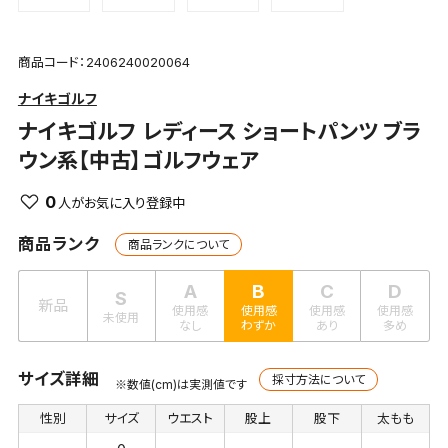
商品コード：2406240020064
ナイキゴルフ
ナイキゴルフ
レディース ショートパンツ ブラ
ウン系【中古】ゴルフウェア
0
商品ランク
商品ランクについて
A
B
C
D
S
新品
使用感
使用感
使用感
使用感
未使用
なし
わずか
あり
多め
サイズ詳細
採寸方法について
※数値(cm)は実測値です
性別
サイズ
ウエスト
股上
股下
太もも