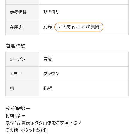
1,980円
参考価格
別館
この商品について質問
在庫店
商品詳細
春夏
シーズン
ブラウン
カラー
総柄
柄
参考価格：－
付属品：－
素材：品質表示タグ画像をご参照下さい
その他：ポケット数(4)