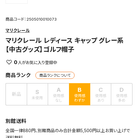
商品コード：2505010010073
マリクレール
マリクレール
レディース キャップ グレー系
【中古グッズ】ゴルフ帽子
0
商品ランク
商品ランクについて
A
B
C
D
S
新品
使用感
使用感
使用感
使用感
未使用
なし
わずか
あり
多め
別館送料
全国一律880円、別館商品のみ合計金額5,500円以上お買い上げで
送料無料