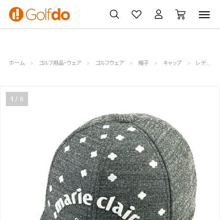
ゴルフ
ゴルフ用品
買取
クーポン
クラブ
ウェア
無料査定
一覧
ホーム
ゴルフ用品・ウェア
ゴルフウェア
帽子
キャップ
レディース キャップ グレー系【中古グッズ】ゴルフ帽子
1
6