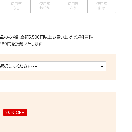
使用感
使用感
使用感
使用感
なし
わずか
あり
多め
用品のみ合計金額5,500円以上お買い上げで送料無料
880円を頂戴いたします
20% OFF