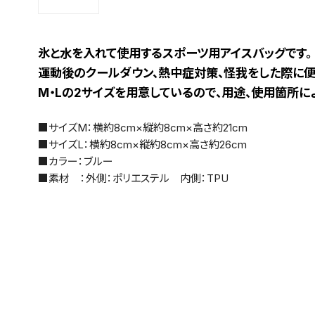
氷と水を入れて使用するスポーツ用アイスバッグです。
運動後のクールダウン、熱中症対策、怪我をした際に便
M・Lの2サイズを用意しているので、用途、使用箇所に
■サイズM：横約8cm×縦約8cm×高さ約21cm
■サイズL：横約8cm×縦約8cm×高さ約26cm
■カラー：ブルー
■素材 ：外側：ポリエステル 内側：TPU