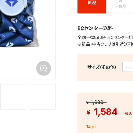
S
新品
未使用
ECセンター送料
全国一律880円、ECセンター
※新品・中古クラブは別途送料
サイズ（その他）
1,980
¥
1,584
¥
税込
14 pt