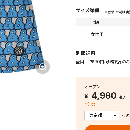
サイズ詳細
※数値(cm)は
性別
女性用
別館送料
全国一律880円、別館商品のみ
オープン
4,980
税込
45 pt
への