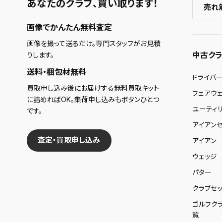
あなたのクラブ、
買い取ります！
売れ
画像でかんたん無料査定
画像を撮って送るだけ。専門スタッフがお見積
中古クラ
りします。
送料・梱包材無料
ドライバ
買取申し込み後にお届けする無料買取キット
フェアウ
に詰めればOK。集荷申し込みもボタンひとつ
ユーティ
です。
アイアンセ
査定・買取申し込み
アイアン
ウェッジ
パター
クラブセッ
ゴルフク
覧