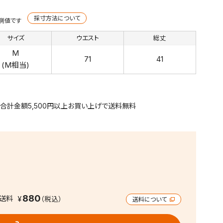
採寸方法について
実測値です
サイズ
ウエスト
総丈
M
71
41
(M相当)
合計金額5,500円以上お買い上げで送料無料
880
送料
送料について