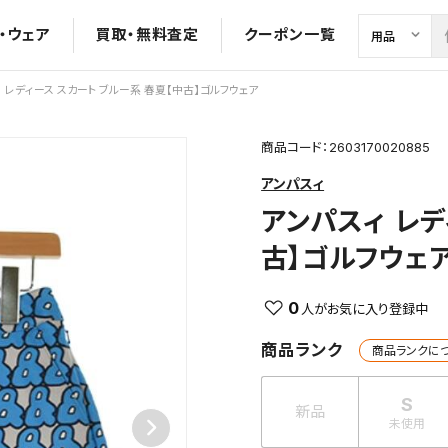
・ウェア
買取・無料査定
クーポン一覧
レディース スカート ブルー系 春夏【中古】ゴルフウェア
商品コード：2603170020885
アンパスィ
アンパスィ
レデ
古】ゴルフウェ
0
商品ランク
商品ランクに
S
新品
未使用