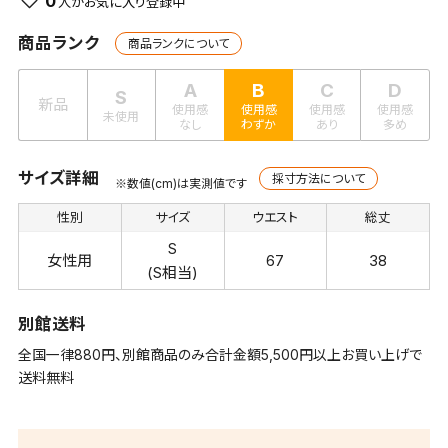
0
商品ランク
商品ランクについて
A
B
C
D
S
新品
使用感
使用感
使用感
使用感
未使用
なし
わずか
あり
多め
サイズ詳細
採寸方法について
※数値(cm)は実測値です
性別
サイズ
ウエスト
総丈
S
女性用
67
38
(S相当)
別館送料
全国一律880円、別館商品のみ合計金額5,500円以上お買い上げで
送料無料