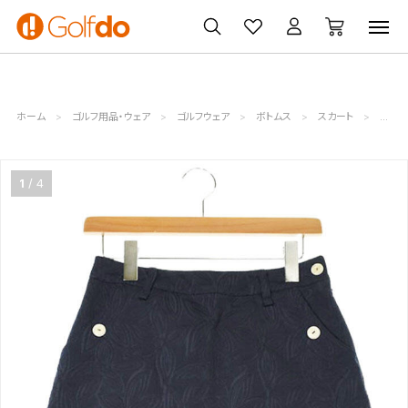
ゴルフ
ゴルフ用品
買取
クーポン
クラブ
ウェア
無料査定
一覧
ホーム
ゴルフ用品・ウェア
ゴルフウェア
ボトムス
スカート
レディ
1
4