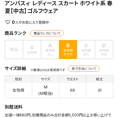
アンパスィ
レディース スカート ホワイト系 春
夏【中古】ゴルフウェア
0
商品ランク
商品ランクについて
A
B
C
D
S
新品
使用感
使用感
使用感
使用感
未使用
なし
わずか
あり
多め
サイズ詳細
採寸方法について
※数値(cm)は実測値です
性別
サイズ
ウエスト
総丈
M
女性用
69
41
(M相当)
別館送料
全国一律880円、別館商品のみ合計金額5,500円以上お買い上げで