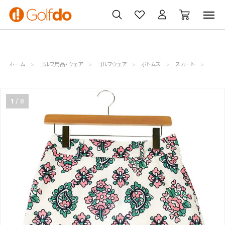
ゴルフ
ゴルフ用品
買取
クーポン
クラブ
ウェア
無料査定
一覧
ホーム
ゴルフ用品・ウェア
ゴルフウェア
ボトムス
スカート
レディ
1
8