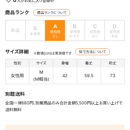
0
商品ランク
商品ランクについて
A
B
C
D
S
新品
使用感
使用感
使用感
使用感
未使用
なし
わずか
あり
多め
サイズ詳細
採寸方法について
※数値(cm)は実測値です
性別
サイズ
身幅
着丈
裄丈
M
女性用
42
59.5
73
(M相当)
別館送料
全国一律880円、別館商品のみ合計金額5,500円以上お買い上げで
送料無料