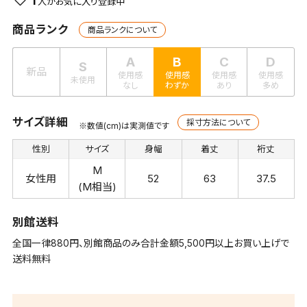
1
商品ランク
商品ランクについて
A
B
C
D
S
新品
使用感
使用感
使用感
使用感
未使用
なし
わずか
あり
多め
サイズ詳細
採寸方法について
※数値(cm)は実測値です
性別
サイズ
身幅
着丈
裄丈
M
女性用
52
63
37.5
(M相当)
別館送料
全国一律880円、別館商品のみ合計金額5,500円以上お買い上げで
送料無料