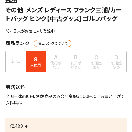
その他
その他
メンズ レディース フランク三浦/カー
トバッグ ピンク【中古グッズ】ゴルフバッグ
0
商品ランク
商品ランクについて
A
B
C
D
S
新品
使用感
使用感
使用感
使用感
未使用
なし
わずか
あり
多め
別館送料
全国一律880円、別館商品のみ合計金額5,500円以上お買い上げで
送料無料
¥2,480