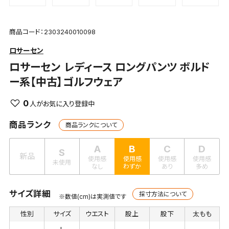
商品コード：2303240010098
ロサーセン
ロサーセン
レディース ロングパンツ ボルド
ー系【中古】ゴルフウェア
0
商品ランク
商品ランクについて
A
B
C
D
S
新品
使用感
使用感
使用感
使用感
未使用
なし
わずか
あり
多め
サイズ詳細
採寸方法について
※数値(cm)は実測値です
性別
サイズ
ウエスト
股上
股下
太もも