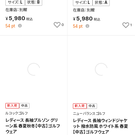
L
B
サイズ：
状態：
L
A
サイズ：
状態：
在庫店：別館
在庫店：別館
5,980
5,980
0
1
54
pt
54
pt
検索条件を保存
この検索条件をマイページ内「保存検索条件一覧」に
新入荷
中古
新入荷
中古
保存します。
ルコックゴルフ
ニューバランスゴルフ
よく探す商品を、毎回条件指定することなく簡単に開
レディース 長袖ブルゾン グリ
レディース 長袖ウィンドジャケ
くことができます。
ーン系 春夏秋冬【中古】ゴルフ
ット 撥水防風 ホワイト系 春夏
ウェア
【中古】ゴルフウェア