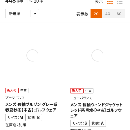
448
1 ～ 20
表示
件中
件
20
40
60
表示数
新入荷
中古
新入荷
中古
プーマゴルフ
ニューバランス
メンズ 長袖ブルゾン グレー系
メンズ 長袖ウィンドジャケット
春夏秋冬【中古】ゴルフウェア
レッド系 秋冬【中古】ゴルフウ
ェア
M
B
サイズ：
状態：
S
A
サイズ：
状態：
在庫店：別館