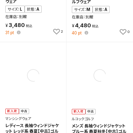
ウェア
ルフウェア
L
A
サイズ：
状態：
M
A
サイズ：
状態：
在庫店：別館
在庫店：別館
3,480
4,480
2
0
31
pt
40
pt
新入荷
中古
新入荷
中古
マンシングウェア
ルコックゴルフ
レディース 長袖ウィンドジャケ
メンズ 長袖ウィンドジャケット
ット レッド系 春夏【中古】ゴル
ブルー系 春夏秋冬【中古】ゴル