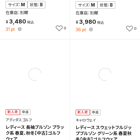
検索条件
M
B
サイズ：
状態：
M
B
サイズ：
状態：
在庫店：別館
在庫店：別館
3,480
3,980
0
0
31
pt
36
pt
検索条件を保存
新着通知
検索条件を保存しました。
これまで保存した検索条件は、マイページの「保存検
新着通知を「する」にすると、この条件に一致する商品
索条件一覧」で確認できます。
が入荷した際に、メール及びお客様のアカウント内の
「お知らせ」で通知します。
保存された検索条件は変更できません。
条件を変更したい場合は、マイページの「保存検索条
件一覧」から画面を表示し、条件を変更の上、保存し直
新入荷
中古
新入荷
中古
してください。
アディダスゴルフ
キャロウェイ
レディース 長袖ブルゾン ブラッ
レディース スウェットフルジッ
保存する
ク系 春夏、秋冬【中古】ゴルフ
プブルゾン グリーン系 春夏秋
ウェア
冬【中古】ゴルフウェア