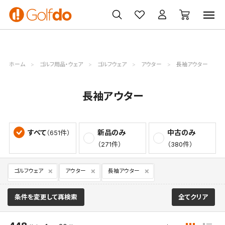
ゴルフ
ゴルフ用品
買取
クーポン
クラブ
ウェア
無料査定
一覧
ホーム
ゴルフ用品・ウェア
ゴルフウェア
アウター
長袖アウター
長袖アウター
すべて
新品のみ
中古のみ
（651件）
（271件）
（380件）
ゴルフウェア
アウター
長袖アウター
条件を変更して再検索
全てクリア