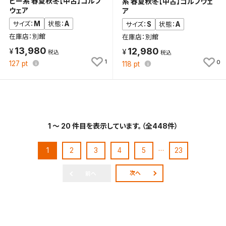
ビー系 春夏秋冬【中古】ゴルフ
系 春夏秋冬【中古】ゴルフウェ
ウェア
ア
M
A
サイズ：
状態：
S
A
サイズ：
状態：
在庫店：別館
在庫店：別館
13,980
12,980
1
0
127
pt
118
pt
1 ～ 20 件目を表示しています。（全448件）
…
1
2
3
4
5
23
次へ
前へ